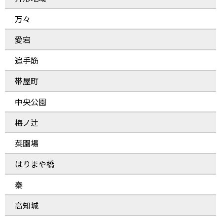
万々
愛宕
追手筋
帯屋町
中央公園
梅ノ辻
菜園場
はりまや橋
秦
高知城