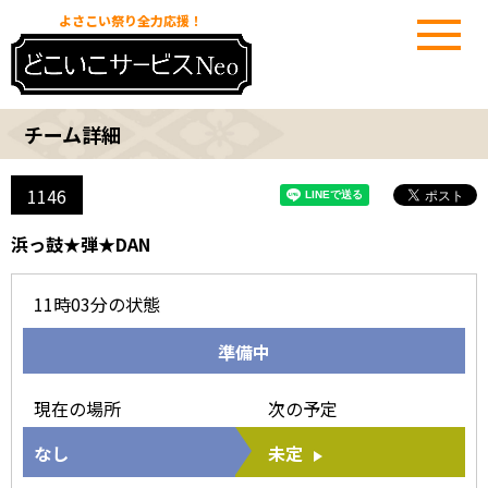
よさこい祭り全力応援！
チーム詳細
1146
浜っ鼓★弾★DAN
11時03分
の状態
準備中
現在の場所
次の予定
なし
未定