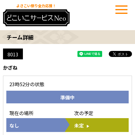
よさこい祭り全力応援！
チーム詳細
8013
かざね
23時52分
の状態
準備中
現在の場所
次の予定
なし
未定