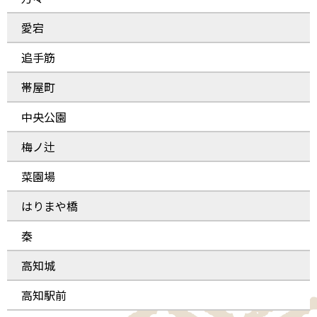
愛宕
追手筋
帯屋町
中央公園
梅ノ辻
菜園場
はりまや橋
秦
高知城
高知駅前