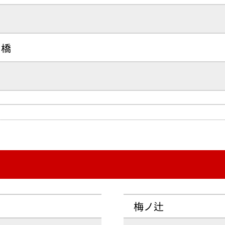
や橋
梅ノ辻