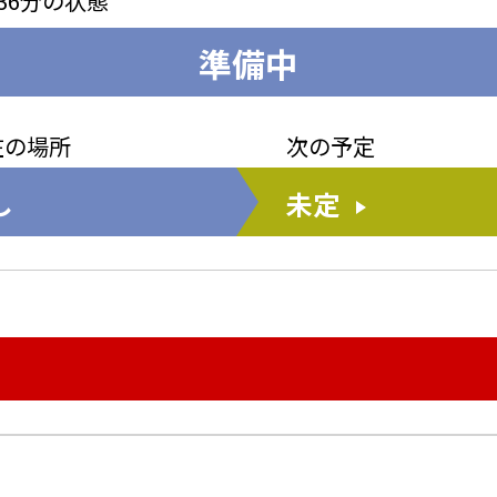
36分
の状態
準備中
在の場所
次の予定
し
未定